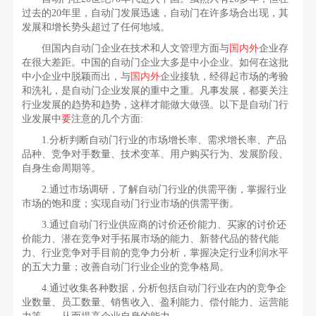
过去的20年里，自动门发展迅速，自动门在许多场合出现，其
发展和增长势头超过了任何地域。
但国内自动门企业在技术和人文管理方面与
国内外
企业存
在很大差距。中国的自动门企业大多是中小企业。如何在这批
中小企业中脱颖而出，与
国内外
企业接轨，经得起市场的考验
和洗礼，是自动门企业发展的重中之重。凡事发展，都要关注
行业发展的趋势和趋势，这样才能做大做强。以下是自动门行
业发展中
要
注意的几个方面:
1.分析判断自动门行业的市场增长率、需求增长率、产品
品种、竞争对手数量、技术变革、用户购买行为、发展阶段、
自身生命周期等。
2.通过市场调研，了解自动门行业的供需平衡，掌握行业
市场的饱和度；实现自动门行业市场的供需平衡。
3.通过自动门行业供应商的讨价还价能力、买家的讨价还
价能力、潜在竞争对手拓展市场的能力、新替代品的替代能
力、行业竞争对手目前的竞争力分析，掌握决定行业利润水平
的五大力量；改善自动门行业企业的竞争格局。
4.通过收集各种数据，分析包括自动门行业在内的竞争企
业数量、员工数量、销售收入、盈利能力、偿付能力、运营能