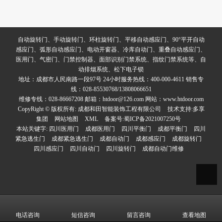
自动旋转门、手动旋转门、环柱旋转门、平移自动感应门、90°平开自动
感应门、弧形自动感应门、电动开窗器、冷库自动门、重叠自动感应门、
医用门、气密门、门禁控制器、面部识别门禁系统、指纹门禁系统等、自
动排烟系统、松下电子锁
地址：成都市人民南路一段97号 24小时服务热线：400-000-4611 销售专
线：028-85530768/13808066651
维修专线：028-86667208 邮箱：htdoor@126.com 网站：www.htdoor.com
CopyRight © 版权所有:
成都和田智能装饰工程有限公司
技术支持:
多享
集团
网站地图
XML
备案号:
蜀ICP备2021007250号
本站关键字:
四川医用门
成都医用门
四川平衡门
成都平衡门
四川
紧急逃生门
成都紧急逃生门
成都自动门
成都感应门
成都旋转门
四川感应门
四川自动门
四川旋转门
成都自动门维修
电话咨询
短信咨询
留言咨询
查看地图