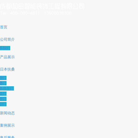
首页
公司简介
系我们
产品展示
日本扶桑
滑门
叠门
急逃生门
弧门
密门
型门
新闻动态
案例展示
售后服务