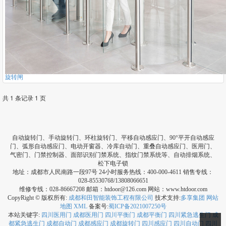
旋转闸
共 1 条记录 1 页
自动旋转门、手动旋转门、环柱旋转门、平移自动感应门、90°平开自动感应
门、弧形自动感应门、电动开窗器、冷库自动门、重叠自动感应门、医用门、
气密门、门禁控制器、面部识别门禁系统、指纹门禁系统等、自动排烟系统、
松下电子锁
地址：成都市人民南路一段97号 24小时服务热线：400-000-4611 销售专线：
028-85530768/13808066651
维修专线：028-86667208 邮箱：htdoor@126.com 网站：www.htdoor.com
CopyRight © 版权所有:
成都和田智能装饰工程有限公司
技术支持:
多享集团
网站
地图
XML
备案号:
蜀ICP备2021007250号
本站关键字:
四川医用门
成都医用门
四川平衡门
成都平衡门
四川紧急逃生门
成
都紧急逃生门
成都自动门
成都感应门
成都旋转门
四川感应门
四川自动门
四川