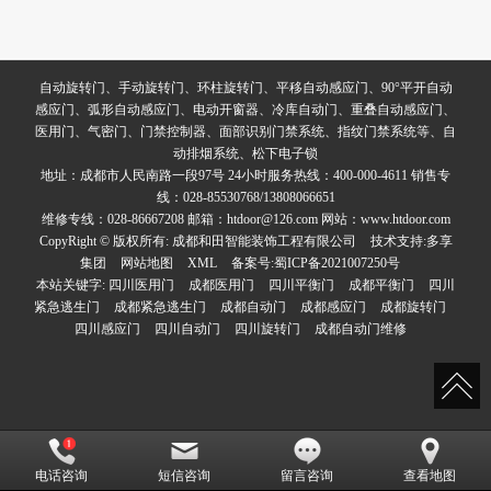
自动旋转门、手动旋转门、环柱旋转门、平移自动感应门、90°平开自动
感应门、弧形自动感应门、电动开窗器、冷库自动门、重叠自动感应门、
医用门、气密门、门禁控制器、面部识别门禁系统、指纹门禁系统等、自
动排烟系统、松下电子锁
地址：成都市人民南路一段97号 24小时服务热线：400-000-4611 销售专
线：028-85530768/13808066651
维修专线：028-86667208 邮箱：htdoor@126.com 网站：www.htdoor.com
CopyRight © 版权所有:
成都和田智能装饰工程有限公司
技术支持:
多享
集团
网站地图
XML
备案号:
蜀ICP备2021007250号
本站关键字:
四川医用门
成都医用门
四川平衡门
成都平衡门
四川
紧急逃生门
成都紧急逃生门
成都自动门
成都感应门
成都旋转门
四川感应门
四川自动门
四川旋转门
成都自动门维修
电话咨询
短信咨询
留言咨询
查看地图