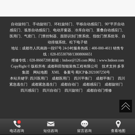
自动旋转门、手动旋转门、环柱旋转门、平移自动感应门、90°平开自动
感应门、弧形自动感应门、电动开窗器、冷库自动门、重叠自动感应门、
医用门、气密门、门禁控制器、面部识别门禁系统、指纹门禁系统等、自
动排烟系统、松下电子锁
地址：成都市人民南路一段97号 24小时服务热线：400-000-4611 销售专
线：028-85530768/13808066651
维修专线：028-86667208 邮箱：htdoor@126.com 网站：www.htdoor.com
CopyRight © 版权所有:
成都和田智能装饰工程有限公司
技术支持:
多享
集团
网站地图
XML
备案号:
蜀ICP备2021007250号
本站关键字:
四川医用门
成都医用门
四川平衡门
成都平衡门
四川
紧急逃生门
成都紧急逃生门
成都自动门
成都感应门
成都旋转门
四川感应门
四川自动门
四川旋转门
成都自动门维修
电话咨询
短信咨询
留言咨询
查看地图