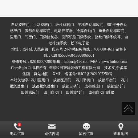
自动旋转门、手动旋转门、环柱旋转门、平移自动感应门、90°平开自动
感应门、弧形自动感应门、电动开窗器、冷库自动门、重叠自动感应门、
医用门、气密门、门禁控制器、面部识别门禁系统、指纹门禁系统等、自
动排烟系统、松下电子锁
地址：成都市人民南路一段97号 24小时服务热线：400-000-4611 销售专
线：028-85530768/13808066651
维修专线：028-86667208 邮箱：htdoor@126.com 网站：www.htdoor.com
CopyRight © 版权所有:
成都和田智能装饰工程有限公司
技术支持:
多享
集团
网站地图
XML
备案号:
蜀ICP备2021007250号
本站关键字:
四川医用门
成都医用门
四川平衡门
成都平衡门
四川
紧急逃生门
成都紧急逃生门
成都自动门
成都感应门
成都旋转门
四川感应门
四川自动门
四川旋转门
成都自动门维修
电话咨询
短信咨询
留言咨询
查看地图