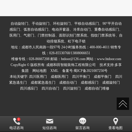
自动旋转门、手动旋转门、环柱旋转门、平移自动感应门、90°平开自动
感应门、弧形自动感应门、电动开窗器、冷库自动门、重叠自动感应门、
医用门、气密门、门禁控制器、面部识别门禁系统、指纹门禁系统等、自
动排烟系统、松下电子锁
地址：成都市人民南路一段97号 24小时服务热线：400-000-4611 销售专
线：028-85530768/13808066651
维修专线：028-86667208 邮箱：htdoor@126.com 网站：www.htdoor.com
CopyRight © 版权所有:
成都和田智能装饰工程有限公司
技术支持:
多享
集团
网站地图
XML
备案号:
蜀ICP备2021007250号
本站关键字:
四川医用门
成都医用门
四川平衡门
成都平衡门
四川
紧急逃生门
成都紧急逃生门
成都自动门
成都感应门
成都旋转门
四川感应门
四川自动门
四川旋转门
成都自动门维修
电话咨询
短信咨询
留言咨询
查看地图